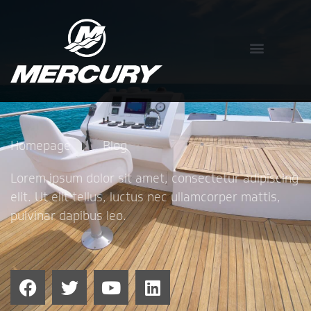
Homepage
Blog
Lorem ipsum dolor sit amet, consectetur adipiscing
elit. Ut elit tellus, luctus nec ullamcorper mattis,
pulvinar dapibus leo.