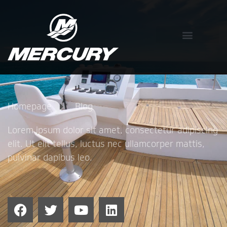
Homepage
Blog
Lorem ipsum dolor sit amet, consectetur adipiscing
elit. Ut elit tellus, luctus nec ullamcorper mattis,
pulvinar dapibus leo.