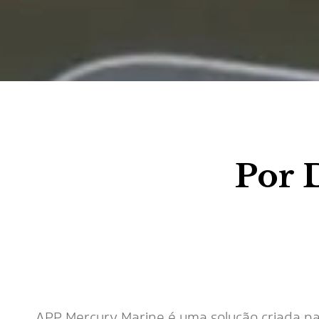
Por 
APP Mercury Marine é uma solução criada par