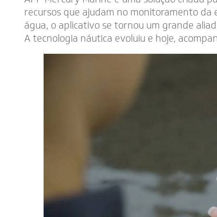
recursos que ajudam no monitoramento da em
água, o aplicativo se tornou um grande alia
A tecnologia náutica evoluiu e hoje, acomp