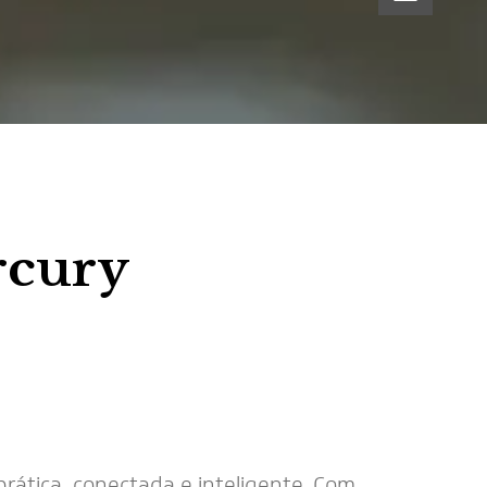
rcury
rática, conectada e inteligente. Com